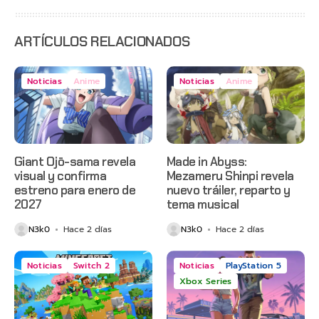
estreno
anticipado
en Netflix
ARTÍCULOS RELACIONADOS
Noticias
Anime
Noticias
Anime
Giant Ojō-sama revela
Made in Abyss:
visual y confirma
Mezameru Shinpi revela
estreno para enero de
nuevo tráiler, reparto y
2027
tema musical
N3k0
Hace 2 días
N3k0
Hace 2 días
Noticias
Switch 2
Noticias
PlayStation 5
Xbox Series