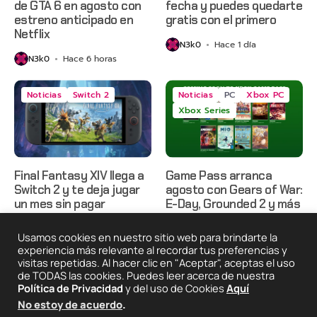
de GTA 6 en agosto con
fecha y puedes quedarte
estreno anticipado en
gratis con el primero
Netflix
N3k0
Hace 1 día
N3k0
Hace 6 horas
Noticias
Switch 2
Noticias
PC
Xbox PC
Xbox Series
Final Fantasy XIV llega a
Game Pass arranca
Switch 2 y te deja jugar
agosto con Gears of War:
un mes sin pagar
E-Day, Grounded 2 y más
suscripción
N3k0
Hace 2 días
Usamos cookies en nuestro sitio web para brindarte la
N3k0
Hace 2 días
experiencia más relevante al recordar tus preferencias y
visitas repetidas. Al hacer clic en "Aceptar", aceptas el uso
de TODAS las cookies. Puedes leer acerca de nuestra
Política de Privacidad
y del uso de Cookies
Aquí
2025 © Degeneraciónx.com | Anime, Games & Nothing
No estoy de acuerdo
.
Else