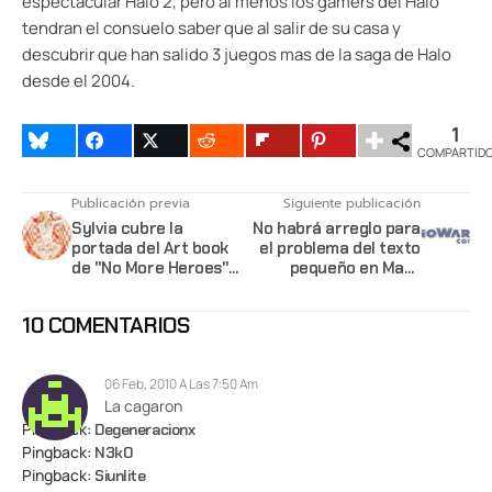
espectacular Halo 2, pero al menos los gamers del Halo
tendran el consuelo saber que al salir de su casa y
descubrir que han salido 3 juegos mas de la saga de Halo
desde el 2004.
1
COMPARTID
Publicación previa
Siguiente publicación
Sylvia cubre la
No habrá arreglo para
portada del Art book
el problema del texto
de "No More Heroes"
pequeño en Mass
en dos Sabores
Effect 2 en las SDTV
10 COMENTARIOS
06 Feb, 2010 A Las 7:50 Am
La cagaron
Pingback:
Degeneracionx
Pingback:
N3k0
Pingback:
Siunlite