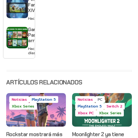
el primero
Fantasy
XIV llega a
Switch 2 y
Hace 2 días
te deja
jugar un
Game
mes sin
Pass
pagar
arranca
suscripción
agosto
Hace 2
con
días
Gears of
War: E-
Day,
Grounded
2 y más
ARTÍCULOS RELACIONADOS
Noticias
PlayStation 5
Noticias
PC
Xbox Series
PlayStation 5
Switch 2
Xbox PC
Xbox Series
Rockstar mostrará más
Moonlighter 2 ya tiene