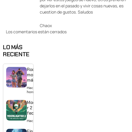
dejarlos en el pasado y vivir cosas nuevas, es
cuestion de gustos. Saludos
Chaox
Los comentarios están cerrados
LO MÁS
RECIENTE
Rockstar
mostrará
más de
GTA 6 en
Hace 6
agosto
horas
con
estreno
Moonlighte
anticipado
r 2 ya tiene
en Netflix
fecha y
puedes
Hace 1 día
quedarte
gratis con
Final