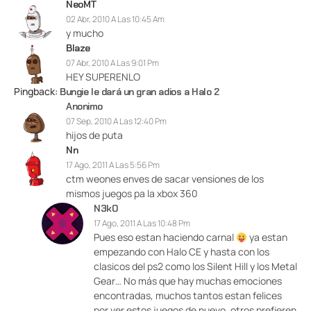
NeoMT
02 Abr, 2010 A Las 10:45 Am
y mucho
Blaze
07 Abr, 2010 A Las 9:01 Pm
HEY SUPERENLO
Pingback:
Bungie le dará un gran adios a Halo 2
Anonimo
07 Sep, 2010 A Las 12:40 Pm
hijos de puta
Nn
17 Ago, 2011 A Las 5:56 Pm
ctm weones enves de sacar vensiones de los
mismos juegos pa la xbox 360
N3k0
17 Ago, 2011 A Las 10:48 Pm
Pues eso estan haciendo carnal
ya estan
empezando con Halo CE y hasta con los
clasicos del ps2 como los Silent Hill y los Metal
Gear… No más que hay muchas emociones
encontradas, muchos tantos estan felices
por ver estos juegos de nuevo, otros prefieren