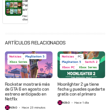
Game
mes sin
Pass
pagar
arranca
suscripción
agosto
Hace 2
con
días
Gears of
War: E-
Day,
Grounded
2 y más
ARTÍCULOS RELACIONADOS
Noticias
PlayStation 5
Noticias
PC
Xbox Series
PlayStation 5
Switch 2
Xbox PC
Xbox Series
Rockstar mostrará más
Moonlighter 2 ya tiene
de GTA 6 en agosto con
fecha y puedes quedarte
estreno anticipado en
gratis con el primero
Netflix
N3k0
Hace 1 día
N3k0
Hace 23 minutos