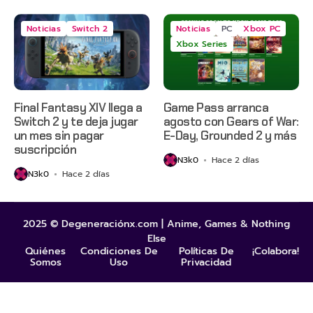
Noticias
Switch 2
Noticias
PC
Xbox PC
Xbox Series
Final Fantasy XIV llega a
Game Pass arranca
Switch 2 y te deja jugar
agosto con Gears of War:
un mes sin pagar
E-Day, Grounded 2 y más
suscripción
N3k0
Hace 2 días
N3k0
Hace 2 días
2025 © Degeneraciónx.com | Anime, Games & Nothing
Else
Quiénes
Condiciones De
Políticas De
¡Colabora!
Somos
Uso
Privacidad