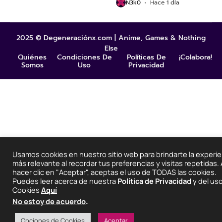
N3k0
Hace 1 día
2025 © Degeneraciónx.com | Anime, Games & Nothing
Else
Quiénes
Condiciones De
Políticas De
¡Colabora!
Somos
Uso
Privacidad
Usamos cookies en nuestro sitio web para brindarte la experie
más relevante al recordar tus preferencias y visitas repetidas. 
hacer clic en "Aceptar", aceptas el uso de TODAS las cookies.
Puedes leer acerca de nuestra
Política de Privacidad
y del us
Cookies
Aquí
No estoy de acuerdo
.
Opciones de Cookies
Aceptar