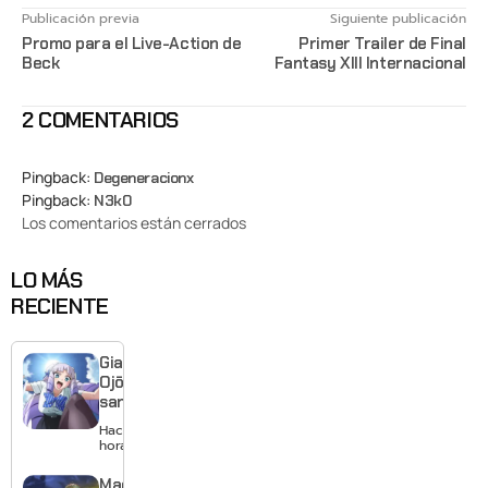
Publicación previa
Siguiente publicación
Promo para el Live-Action de
Primer Trailer de Final
Beck
Fantasy XIII Internacional
2 COMENTARIOS
Pingback:
Degeneracionx
Pingback:
N3k0
Los comentarios están cerrados
LO MÁS
RECIENTE
Giant
Ojō-
sama
revela
Hace 9
visual y
horas
confirma
estreno
Made in