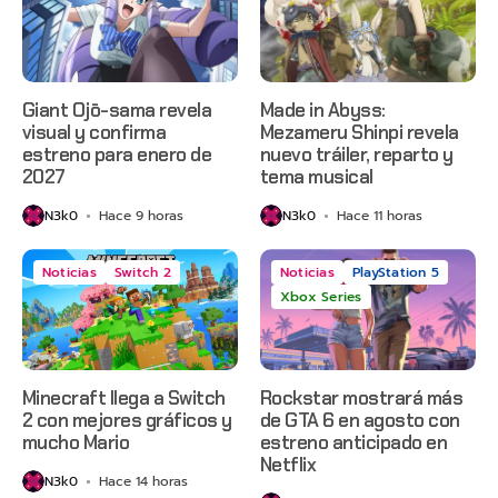
Giant Ojō-sama revela
Made in Abyss:
visual y confirma
Mezameru Shinpi revela
estreno para enero de
nuevo tráiler, reparto y
2027
tema musical
N3k0
Hace 9 horas
N3k0
Hace 11 horas
Noticias
Switch 2
Noticias
PlayStation 5
Xbox Series
Minecraft llega a Switch
Rockstar mostrará más
2 con mejores gráficos y
de GTA 6 en agosto con
mucho Mario
estreno anticipado en
Netflix
N3k0
Hace 14 horas