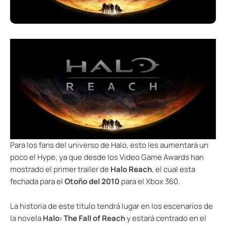
Para los fans del universo de Halo, esto les aumentará un
poco el Hype, ya que desde los Video Game Awards han
mostrado el primer trailer de
Halo Reach
, el cual esta
fechada para el
Otoño del 2010
para el Xbox 360.
La historia de este titulo tendrá lugar en los escenarios de
la novela
Halo: The Fall of Reach
y estará centrado en el