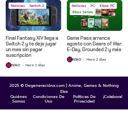
Noticias
Switch 2
Noticias
PC
Xbox PC
Xbox Series
Final Fantasy XIV llega a
Game Pass arranca
Switch 2 y te deja jugar
agosto con Gears of War:
un mes sin pagar
E-Day, Grounded 2 y más
suscripción
N3k0
Hace 2 días
N3k0
Hace 2 días
2025 © Degeneraciónx.com | Anime, Games & Nothing
Else
Quiénes
Condiciones De
Políticas De
¡Colabora!
Somos
Uso
Privacidad