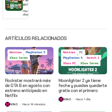
Pass
pagar
arranca
suscripción
agosto
Hace 2
con
días
Gears of
War: E-
Day,
Grounded
2 y más
ARTÍCULOS RELACIONADOS
Noticias
PlayStation 5
Noticias
PC
Xbox Series
PlayStation 5
Switch 2
Xbox PC
Xbox Series
Rockstar mostrará más
Moonlighter 2 ya tiene
de GTA 6 en agosto con
fecha y puedes quedarte
estreno anticipado en
gratis con el primero
Netflix
N3k0
Hace 1 día
N3k0
Hace 14 minutos