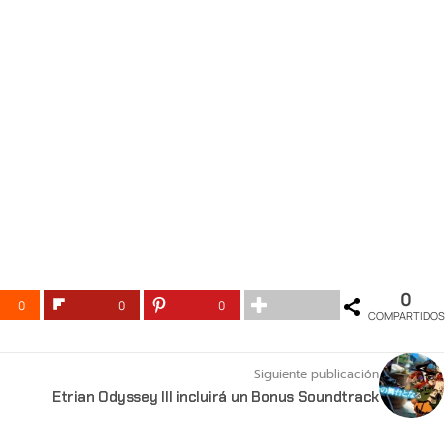
0
0
0
0
COMPARTIDOS
Siguiente publicación
Etrian Odyssey III incluirá un Bonus Soundtrack