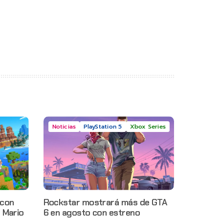
Noticias
PlayStation 5
Xbox Series
 con
Rockstar mostrará más de GTA
 Mario
6 en agosto con estreno