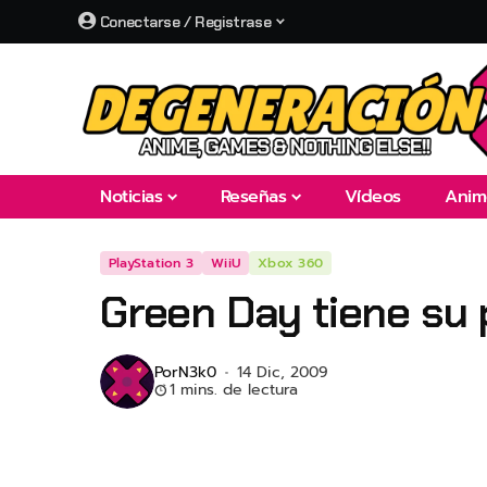
Conectarse / Registrase
Noticias
Reseñas
Vídeos
Anim
PlayStation 3
WiiU
Xbox 360
Green Day tiene su
Por
N3k0
14 Dic, 2009
1 mins. de lectura