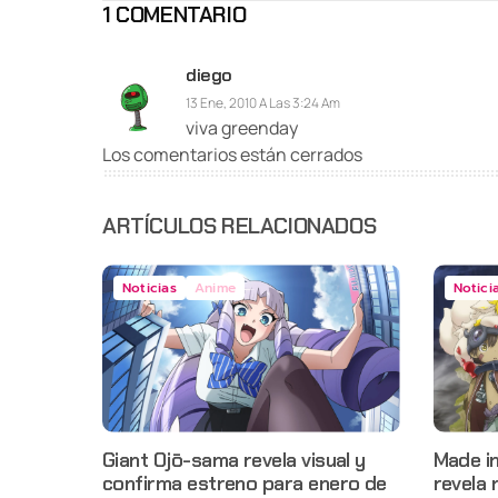
1 COMENTARIO
diego
13 Ene, 2010 A Las 3:24 Am
viva greenday
Los comentarios están cerrados
ARTÍCULOS RELACIONADOS
Noticias
Anime
Notici
Giant Ojō-sama revela visual y
Made i
confirma estreno para enero de
revela 