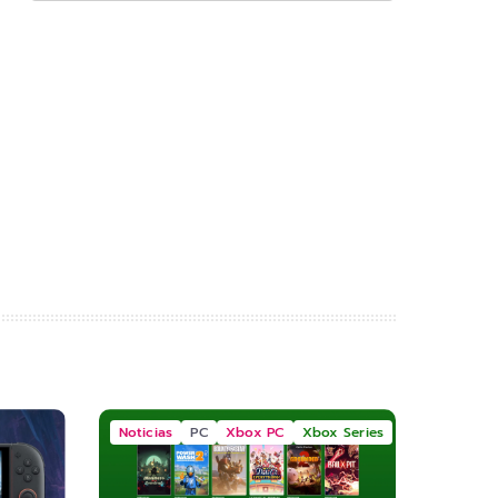
Noticias
PC
Xbox PC
Xbox Series