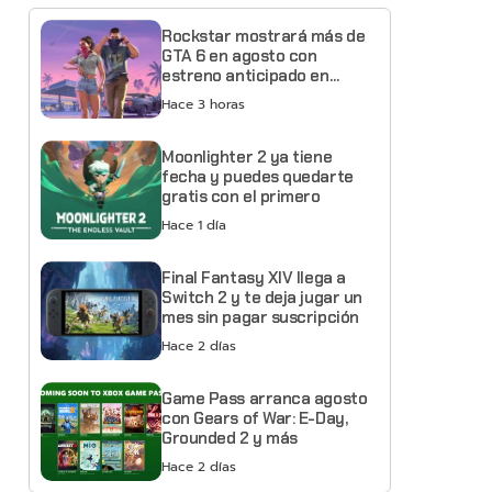
Rockstar mostrará más de
GTA 6 en agosto con
estreno anticipado en
Netflix
Hace 3 horas
Moonlighter 2 ya tiene
fecha y puedes quedarte
gratis con el primero
Hace 1 día
Final Fantasy XIV llega a
Switch 2 y te deja jugar un
mes sin pagar suscripción
Hace 2 días
Game Pass arranca agosto
con Gears of War: E-Day,
Grounded 2 y más
Hace 2 días