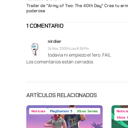
Trailer de "Army of Two: The 40th Day" Crea tu ar
poderosa
1 COMENTARIO
nirdier
24 Nov, 2009 A Las 8:36 Pm
todavia ni empiezo el 1ero. FAIL
Los comentarios están cerrados
ARTÍCULOS RELACIONADOS
Noticias
PlayStation 5
Xbox Series
Notici
Xbox 