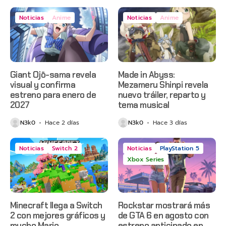
Noticias
Anime
Noticias
Anime
Giant Ojō-sama revela
Made in Abyss:
visual y confirma
Mezameru Shinpi revela
estreno para enero de
nuevo tráiler, reparto y
2027
tema musical
N3k0
Hace 2 días
N3k0
Hace 3 días
Noticias
Switch 2
Noticias
PlayStation 5
Xbox Series
Minecraft llega a Switch
Rockstar mostrará más
2 con mejores gráficos y
de GTA 6 en agosto con
mucho Mario
estreno anticipado en