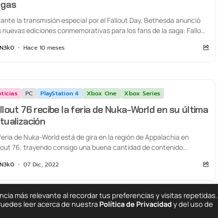
egas
ante la transmisión especial por el Fallout Day, Bethesda anunció
 nuevas ediciones conmemorativas para los fans de la saga: Fallout
Anniversary...
N3k0
Hace 10 meses
ticias
PC
PlayStation 4
Xbox One
Xbox Series
llout 76 recibe la feria de Nuka-World en su última
tualización
feria de Nuka-World está de gira en la región de Appalachia en
lout 76, trayendo consigo una buena cantidad de contenido
vo...
N3k0
07 Dic, 2022
ia más relevante al recordar tus preferencias y visitas repetidas.
 Puedes leer acerca de nuestra
Política de Privacidad
y del uso de