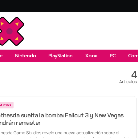
e
Nintendo
PlayStation
Xbox
PC
Com
4
Artículos
ticias
thesda suelta la bomba: Fallout 3 y New Vegas
ndrán remaster
hesda Game Studios reveló una nueva actualización sobre el