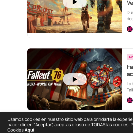
V
Dur
dos
4: 
No
Fa
ac
La 
Fal
nue
Usamos cookies en nuestro sitio web para brindarte la experienc
hacer clic en "Aceptar", aceptas el uso de TODAS las cookies.
Cookies
Aquí