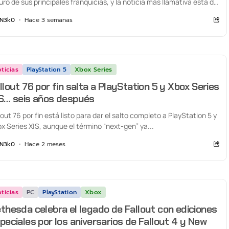
uro de sus principales franquicias, y la noticia más llamativa está del
o de...
N3k0
Hace 3 semanas
ticias
PlayStation 5
Xbox Series
llout 76 por fin salta a PlayStation 5 y Xbox Series
S… seis años después
lout 76 por fin está listo para dar el salto completo a PlayStation 5 y
x Series X|S, aunque el término “next-gen” ya...
N3k0
Hace 2 meses
ticias
PC
PlayStation
Xbox
thesda celebra el legado de Fallout con ediciones
peciales por los aniversarios de Fallout 4 y New