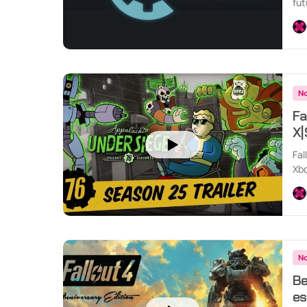
fut
lad
No
Fa
X|
Fal
Xbo
No
Be
es