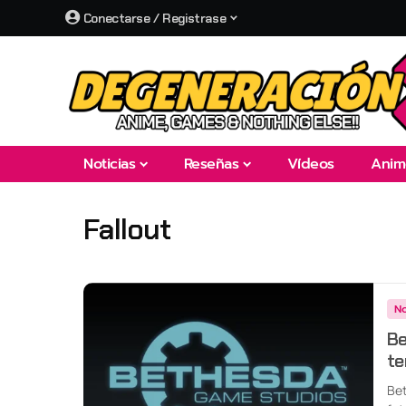
Conectarse / Registrase
Noticias
Reseñas
Vídeos
Anim
Fallout
No
Be
te
Bet