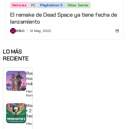
Noticias
PC
PlayStation 5
Xbox Series
El remake de Dead Space ya tiene fecha de
lanzamiento
N3k0
12 May, 2022
LO MÁS
RECIENTE
Rockstar
mostrará
más de
GTA 6 en
Hace 3
agosto
horas
con
estreno
Moonlighte
anticipado
r 2 ya tiene
en Netflix
fecha y
puedes
Hace 1 día
quedarte