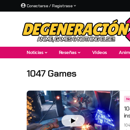
Conectarse / Registrase
Noticias
Reseñas
Vídeos
Anim
1047 Games
No
10
in
104