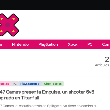
e
Nintendo
PlayStation
Xbox
PC
Com
2
Artículos
ticias
PC
PlayStation 5
Xbox Series
47 Games presenta Empulse, un shooter 6v6
spirado en Titanfall
7 Games, el estudio detrás de Splitgate, ya tiene en camino su