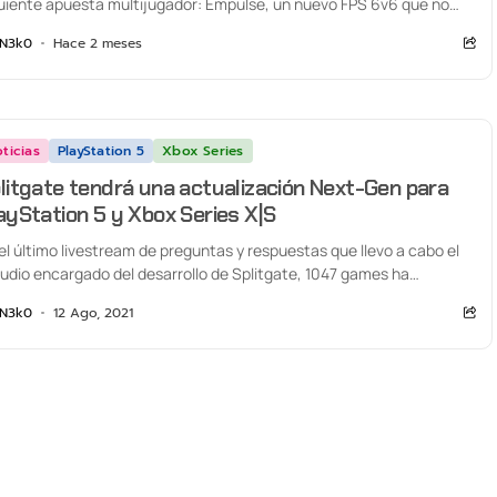
uiente apuesta multijugador: Empulse, un nuevo FPS 6v6 que no
á...
N3k0
Hace 2 meses
ticias
PlayStation 5
Xbox Series
litgate tendrá una actualización Next-Gen para
ayStation 5 y Xbox Series X|S
el último livestream de preguntas y respuestas que llevo a cabo el
udio encargado del desarrollo de Splitgate, 1047 games ha
mentado...
N3k0
12 Ago, 2021