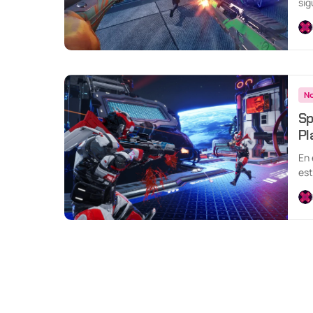
sig
est
No
Sp
Pl
En 
est
co