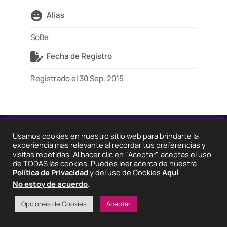
Alias
SoBe
Fecha de Registro
Registrado el 30 Sep, 2015
2025 © Degeneraciónx.com | Anime, Games & Nothing
Usamos cookies en nuestro sitio web para brindarte la
Else
experiencia más relevante al recordar tus preferencias y
Quiénes
Condiciones De
Políticas De
¡Colabora!
visitas repetidas. Al hacer clic en "Aceptar", aceptas el uso
Somos
Uso
Privacidad
de TODAS las cookies. Puedes leer acerca de nuestra
Política de Privacidad
y del uso de Cookies
Aquí
No estoy de acuerdo
.
Opciones de Cookies
Aceptar