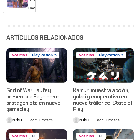
GTA 6 en
Hace 2 días
agosto
con
estreno
anticipado
en Netflix
ARTÍCULOS RELACIONADOS
Noticias
PlayStation 5
Noticias
PlayStation 5
God of War Laufey
Kemuri muestra acción,
presenta a Faye como
yokai y cooperativo en
protagonista en nuevo
nuevo tráiler del State of
gameplay
Play
N3k0
Hace 2 meses
N3k0
Hace 2 meses
Noticias
PC
Noticias
PC