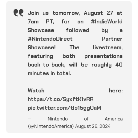
Join us tomorrow, August 27 at
7am PT, for an
#IndieWorld
Showcase followed by a
#NintendoDirect
Partner
Showcase! The livestream,
featuring both presentations
back-to-back, will be roughly 40
minutes in total.
Watch here:
https://t.co/SyxftK1vRR
pic.twitter.com/tIs15ggQaM
— Nintendo of America
(@NintendoAmerica)
August 26, 2024