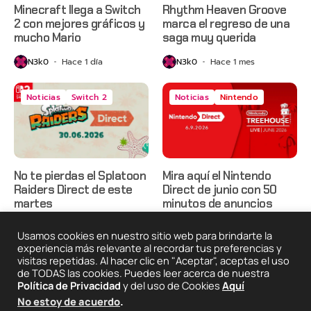
Minecraft llega a Switch
Rhythm Heaven Groove
2 con mejores gráficos y
marca el regreso de una
mucho Mario
saga muy querida
N3k0
Hace 1 día
N3k0
Hace 1 mes
Noticias
Switch 2
Noticias
Nintendo
No te pierdas el Splatoon
Mira aquí el Nintendo
Raiders Direct de este
Direct de junio con 50
martes
minutos de anuncios
N3k0
Hace 1 mes
N3k0
Hace 2 meses
Usamos cookies en nuestro sitio web para brindarte la
experiencia más relevante al recordar tus preferencias y
visitas repetidas. Al hacer clic en "Aceptar", aceptas el uso
de TODAS las cookies. Puedes leer acerca de nuestra
2025 © Degeneraciónx.com | Anime, Games & Nothing
Política de Privacidad
y del uso de Cookies
Aquí
Else
No estoy de acuerdo
.
Quiénes
Condiciones De
Políticas De
¡Colabora!