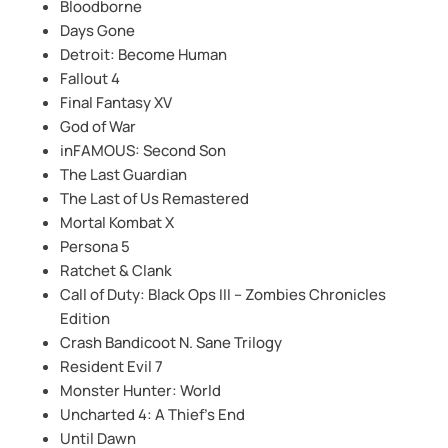
Bloodborne
Days Gone
Detroit: Become Human
Fallout 4
Final Fantasy XV
God of War
inFAMOUS: Second Son
The Last Guardian
The Last of Us Remastered
Mortal Kombat X
Persona 5
Ratchet & Clank
Call of Duty: Black Ops III – Zombies Chronicles
Edition
Crash Bandicoot N. Sane Trilogy
Resident Evil 7
Monster Hunter: World
Uncharted 4: A Thief’s End
Until Dawn