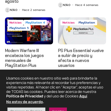
agosto
N3k0
Hace 4 semanas
N3k0
Hace 2 semanas
Noticias
PlayStation 4
Noticias
PlayStation
PlayStation 5
Modern Warfare III
PS Plus Essential vuelve
encabeza los juegos
a subir de precio y
mensuales de
afecta a nuevos
PlayStation Plus
usuarios
N3k0
Hace 1 mes
N3k0
Hace 3 meses
Usamos cookies en nuestro sitio web para brindarte la
experiencia más relevante al recordar tus preferencias y
visitas repetidas. Al hacer clic en "Aceptar", aceptas el uso
de TODAS las cookies. Puedes leer acerca de nuestra
2025 © Degeneraciónx.com | Anime, Games & Nothing
Política de Privacidad
y del uso de Cookies
Aquí
Else
Quiénes
Condiciones De
Políticas De
¡Colabora!
No estoy de acuerdo
.
Somos
Uso
Privacidad