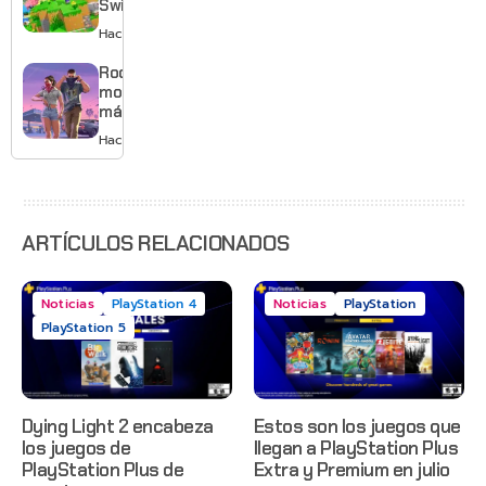
Switch 2
tema
con
Hace 2 días
musical
mejores
gráficos
Rockstar
y mucho
mostrará
Mario
más de
GTA 6 en
Hace 3 días
agosto
con
estreno
anticipado
en Netflix
ARTÍCULOS RELACIONADOS
Noticias
PlayStation 4
Noticias
PlayStation
PlayStation 5
Dying Light 2 encabeza
Estos son los juegos que
los juegos de
llegan a PlayStation Plus
PlayStation Plus de
Extra y Premium en julio