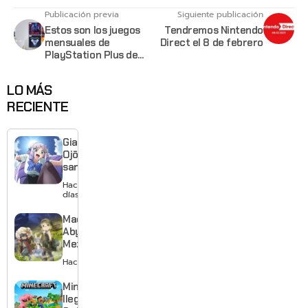
Publicación previa
Siguiente publicación
Estos son los juegos
Tendremos Nintendo
mensuales de
Direct el 8 de febrero
PlayStation Plus de
febrero 2023
LO MÁS
RECIENTE
Giant
Ojō-
sama
revela
Hace 2
visual y
días
confirma
estreno
Made in
para
Abyss:
enero de
Mezameru
2027
Shinpi
Hace 2 días
revela
nuevo
Minecraft
tráiler,
llega a
reparto y