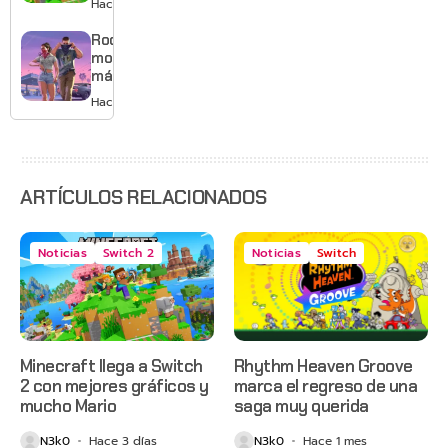
Hace 3 días
musical
mejores
gráficos
Rockstar
y mucho
mostrará
Mario
más de
GTA 6 en
Hace 4 días
agosto
con
estreno
anticipado
en Netflix
ARTÍCULOS RELACIONADOS
Noticias
Switch 2
Noticias
Switch
Minecraft llega a Switch
Rhythm Heaven Groove
2 con mejores gráficos y
marca el regreso de una
mucho Mario
saga muy querida
N3k0
Hace 3 días
N3k0
Hace 1 mes