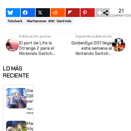
21
COMPARTIDO
Fatshark
Warhammer 40K: Darktide
Publicación previa
Siguiente publicación
El port de Life is
GoldenEye 007 llega
Strange 2 para el
esta semana al
Nintendo Switch
Nintendo Switch y
saldrá en febrero
Xbox
LO MÁS
RECIENTE
Giant
Ojō-
sama
revela
Hace 7
visual y
minutos
confirma
estreno
Made in
para
Abyss: