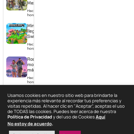
enero de
Mezameru
2027
Shinpi
Hace 2
revela
horas
nuevo
tráiler,
Minecraft
reparto y
llega a
tema
Switch 2
musical
con
Hace 6
mejores
horas
gráficos
y mucho
Rockstar
Mario
mostrará
más de
GTA 6 en
Hace 24
agosto
horas
con
estreno
Usamos cookies en nuestro sitio web para brindarte la
anticipado
experiencia más relevante al recordar tus preferencias y
en Netflix
visitas repetidas. Al hacer clic en "Aceptar", aceptas el uso
de TODAS las cookies. Puedes leer acerca de nuestra
2025 © Degeneraciónx.com | Anime, Games & Nothing
Política de Privacidad
y del uso de Cookies
Aquí
Else
No estoy de acuerdo
.
Quiénes
Condiciones De
Políticas De
¡Colabora!
Somos
Uso
Privacidad