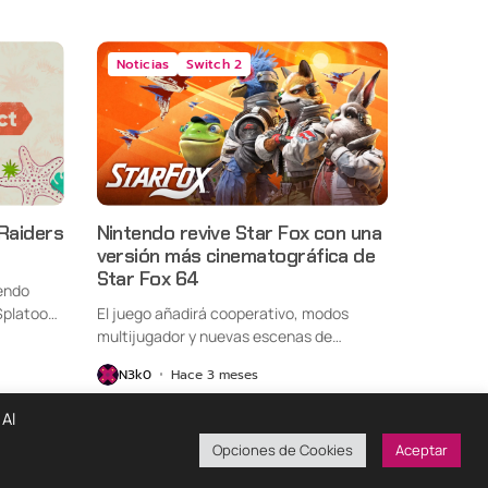
Noticias
Switch 2
 Raiders
Nintendo revive Star Fox con una
versión más cinematográfica de
Star Fox 64
endo
Splatoon
El juego añadirá cooperativo, modos
multijugador y nuevas escenas de
historia.
N3k0
Hace 3 meses
 Al
Opciones de Cookies
Aceptar
ondiciones De Uso
Políticas De Privacidad
¡Colabora!