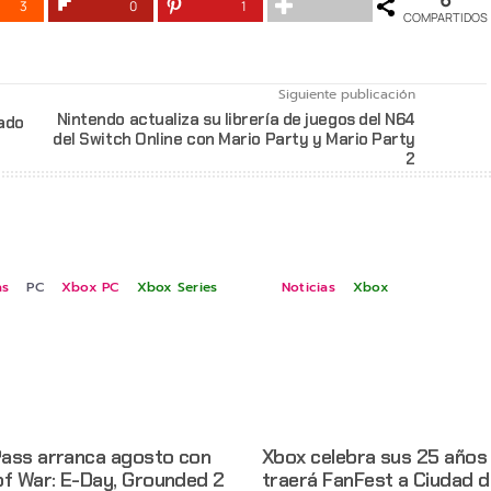
3
0
1
COMPARTIDOS
Siguiente publicación
Nintendo actualiza su librería de juegos del N64
ado
del Switch Online con Mario Party y Mario Party
2
as
PC
Xbox PC
Xbox Series
Noticias
Xbox
ass arranca agosto con
Xbox celebra sus 25 años
of War: E-Day, Grounded 2
traerá FanFest a Ciudad d