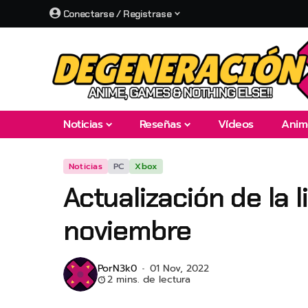
Conectarse / Registrase
Noticias
Reseñas
Vídeos
Anim
Noticias
PC
Xbox
Actualización de la
noviembre
Por
N3k0
01 Nov, 2022
2 mins. de lectura