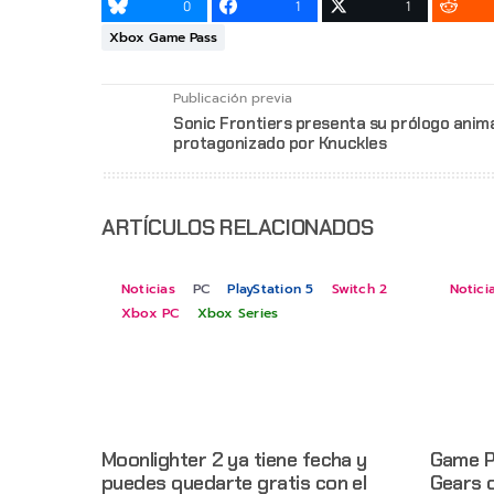
0
1
1
Xbox Game Pass
Publicación previa
Sonic Frontiers presenta su prólogo anim
protagonizado por Knuckles
ARTÍCULOS RELACIONADOS
Noticias
PC
PlayStation 5
Switch 2
Notici
Xbox PC
Xbox Series
Moonlighter 2 ya tiene fecha y
Game P
puedes quedarte gratis con el
Gears 