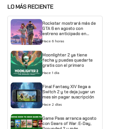
LO MÁS RECIENTE
Rockstar mostrará más de
GTA 6 en agosto con
estreno anticipado en
Netflix
Hace 6 horas
Moonlighter 2 ya tiene
fecha y puedes quedarte
gratis con el primero
Hace 1 día
Final Fantasy XIV llega a
Switch 2 y te deja jugar un
mes sin pagar suscripción
Hace 2 días
Game Pass arranca agosto
con Gears of War: E-Day,
Grounded 2 y más