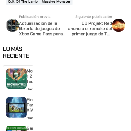
Cult Of The Lamb
Massive Monster
Publicación previa
Siguiente publicación
Actualización de la
CD Projekt Red
librería de juegos de
anuncia el remake del
Xbox Game Pass para
primer juego de The
la segunda mitad de
Witcher
octubre
LO MÁS
RECIENTE
Moonlighte
r 2 ya tiene
fecha y
puedes
Hace 14 horas
quedarte
gratis con
Final
el primero
Fantasy
XIV llega a
Switch 2 y
Hace 2 días
te deja
jugar un
Game