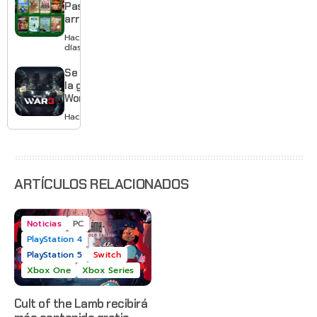
mes sin
Pass
pagar
arranca
suscripción
agosto
Hace 2
con
días
Gears of
War: E-
Se acabó
Day,
la guerra:
Grounded
World War
2 y más
3 apaga
Hace 3 días
sus
servidores
ARTÍCULOS RELACIONADOS
Noticias
PC
PlayStation 4
PlayStation 5
Switch
Xbox One
Xbox Series
Cult of the Lamb recibirá