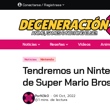
Conectarse / Registrase
Noticias
Reseñas
Vídeos
Anim
Noticias
Nintendo
Tendremos un Ninten
de Super Mario Bros
Por
N3k0
04 Oct, 2022
1 mins. de lectura