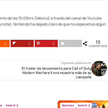
nto de las 15:05hrs (México) a través del canal de
Youtube
a nota). Nintendo ha dejado claro de que no esperemos algún
13
2
2
0
COMPARTIDOS
Siguiente publicación
El trailer de lanzamiento para Call of Duty
Modern Warfare II nos muestra más de su
campaña
as
Switch 2
Noticias
Switch 2