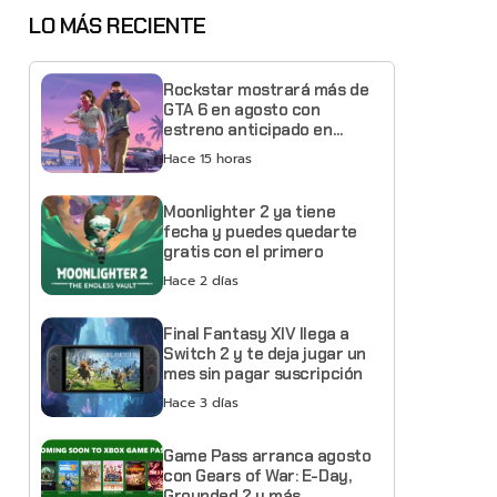
LO MÁS RECIENTE
Rockstar mostrará más de
GTA 6 en agosto con
estreno anticipado en
Netflix
Hace 15 horas
Moonlighter 2 ya tiene
fecha y puedes quedarte
gratis con el primero
Hace 2 días
Final Fantasy XIV llega a
Switch 2 y te deja jugar un
mes sin pagar suscripción
Hace 3 días
Game Pass arranca agosto
con Gears of War: E-Day,
Grounded 2 y más