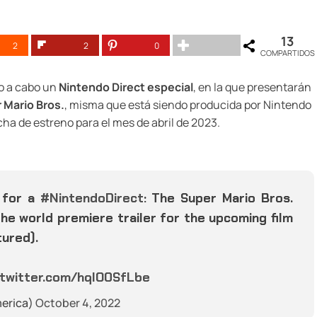
13
2
2
0
COMPARTIDOS
o a cabo un
Nintendo Direct especial
, en la que presentarán
r Mario Bros.
, misma que está siendo producida por Nintendo
cha de estreno para el mes de abril de 2023.
6 for a
#NintendoDirect
: The Super Mario Bros.
he world premiere trailer for the upcoming film
tured).
.twitter.com/hqlO0SfLbe
erica)
October 4, 2022