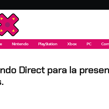
e
Nintendo
PlayStation
Xbox
PC
Com
do Direct para la present
.