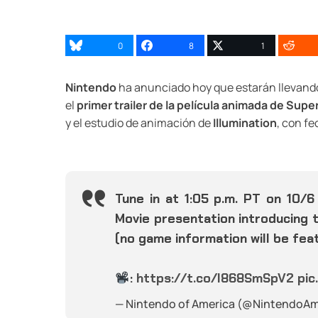
0
8
1
Nintendo
ha anunciado hoy que estarán llevand
el
primer trailer de la película animada de Supe
y el estudio de animación de
Illumination
, con fe
Tune in at 1:05 p.m. PT on 10/
Movie presentation introducing t
(no game information will be fea
:
https://t.co/I868SmSpV2
pic
— Nintendo of America (@NintendoAm