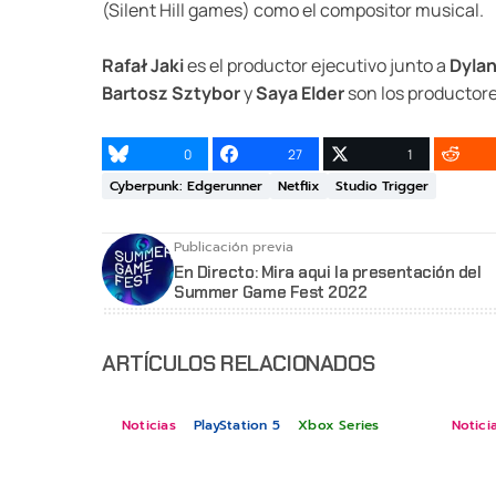
(Silent Hill games) como el compositor musical.
Rafał Jaki
es el productor ejecutivo junto a
Dyla
Bartosz Sztybor
y
Saya Elder
son los productore
0
27
1
Cyberpunk: Edgerunner
Netflix
Studio Trigger
Publicación previa
En Directo: Mira aqui la presentación del
Summer Game Fest 2022
ARTÍCULOS RELACIONADOS
Noticias
PlayStation 5
Xbox Series
Notici