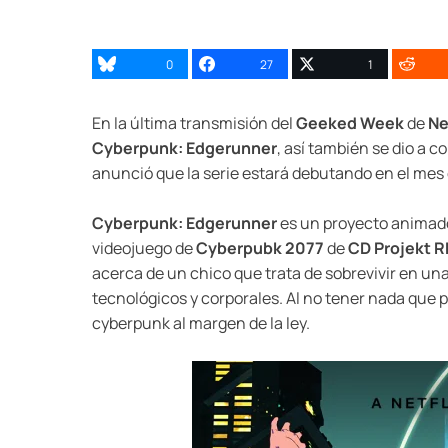
0
27
1
En la última transmisión del
Geeked Week
de
Ne
Cyberpunk: Edgerunner
, así también se dio a 
anunció que la serie estará debutando en el mes
Cyberpunk: Edgerunner
es un proyecto animado 
videojuego de
Cyberpubk 2077
de
CD Projekt 
acerca de un chico que trata de sobrevivir en un
tecnológicos y corporales. Al no tener nada que 
cyberpunk al margen de la ley.