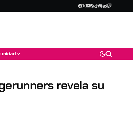
unidad
dgerunners revela su