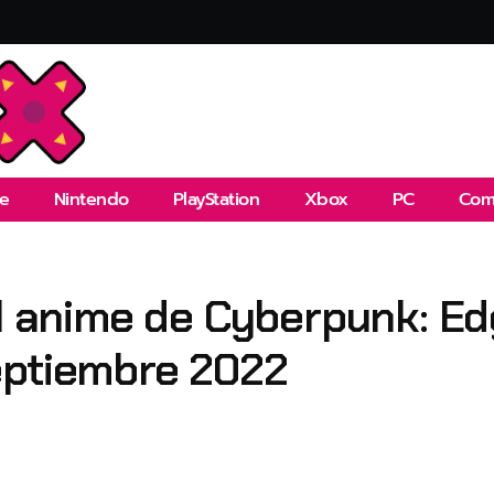
e
Nintendo
PlayStation
Xbox
PC
Com
el anime de Cyberpunk: E
eptiembre 2022