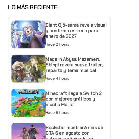
LO MÁS RECIENTE
Giant Ojō-sama revela visual
y confirma estreno para
enero de 2027
Hace 2 horas
Made in Abyss: Mezameru
Shinpi revela nuevo tráiler,
reparto y tema musical
Hace 4 horas
Minecraft llega a Switch 2
con mejores gráficos y
mucho Mario
Hace 8 horas
Rockstar mostrará más de
GTA 6 en agosto con
estreno anticipado en