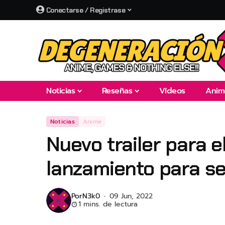
Conectarse / Registrase
Noticias
Reseñas
Vídeos
Anim
Noticias
Anime
Nuevo trailer para 
lanzamiento para s
Por
N3k0
09 Jun, 2022
1 mins. de lectura