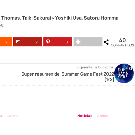
n Thomas
,
Taiki Sakurai
y
Yoshiki Usa
.
Satoru Homma
,
s.
40
2
2
8
COMPARTIDOS
Siguiente publicación
Super resumen del Summer Game Fest 2022
[1/2]
as
Anime
Noticias
Anime