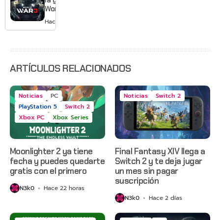
la guerra:
Grounded
World War
2 y más
3 apaga
Hace 3 días
sus
servidores
ARTÍCULOS RELACIONADOS
Noticias
PC
Noticias
Switch 2
PlayStation 5
Switch 2
Xbox PC
Xbox Series
Moonlighter 2 ya tiene
Final Fantasy XIV llega a
fecha y puedes quedarte
Switch 2 y te deja jugar
gratis con el primero
un mes sin pagar
suscripción
N3k0
Hace 22 horas
N3k0
Hace 2 días