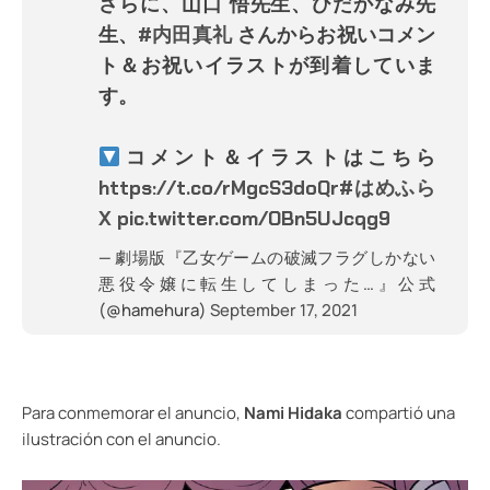
さらに、山口 悟先生、ひだかなみ先
生、
#内田真礼
さんからお祝いコメン
ト＆お祝いイラストが到着していま
す。
コメント＆イラストはこちら
https://t.co/rMgcS3doQr
#はめふら
X
pic.twitter.com/OBn5UJcqg9
— 劇場版『乙女ゲームの破滅フラグしかない
悪役令嬢に転生してしまった…』公式
(@hamehura)
September 17, 2021
Para conmemorar el anuncio,
Nami Hidaka
compartió una
ilustración con el anuncio.