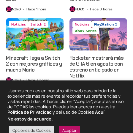
N3k0
Hace 1 hora
N3k0
Hace 3 horas
Noticias
Switch 2
Noticias
PlayStation 5
Xbox Series
Minecraft llega a Switch
Rockstar mostrará más
2 con mejores gráficos y
de GTA 6 en agosto con
mucho Mario
estreno anticipado en
Netflix
N3k0
Hace 7 horas
N3k0
Hace 1 día
Usamos cookies en nuestro sitio web para brindarte la
experiencia más relevante al recordar tus preferencias y
visitas repetidas. Al hacer clic en "Aceptar", aceptas el uso
de TODAS las cookies. Puedes leer acerca de nuestra
2025 © Degeneraciónx.com | Anime, Games & Nothing
Política de Privacidad
y del uso de Cookies
Aquí
Else
No estoy de acuerdo
.
Quiénes
Condiciones De
Políticas De
¡Colabora!
Somos
Uso
Privacidad
Opciones de Cookies
Aceptar