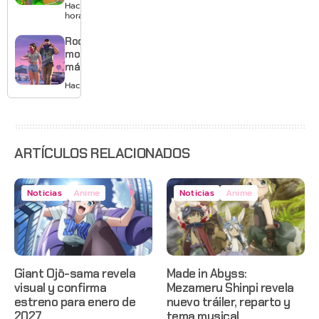
con
Hace 7
mejores
horas
gráficos
y mucho
Rockstar
Mario
mostrará
más de
GTA 6 en
Hace 1 día
agosto
con
estreno
anticipado
en Netflix
ARTÍCULOS RELACIONADOS
Noticias
Anime
Noticias
Anime
Giant Ojō-sama revela
Made in Abyss:
visual y confirma
Mezameru Shinpi revela
estreno para enero de
nuevo tráiler, reparto y
2027
tema musical