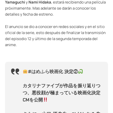
Yamaguchi
y
Nami Hidaka
, estará recibiendo una película
próximamente. Mas adelante se darán a conocer los
detalles y fecha de estreno.
El anuncio se dio a conocer en redes sociales y en el
sitio
oficial
de la serie, esto después de finalizar la transmisión
del episodio 12 y último de la segunda temporada del
anime.
#はめふら映画化
決定②
カタリナファイブが作品を振り返りつ
つ、悪役顔が極まっている映画化決定
CMを公開