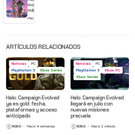
y mucho
mostrará
Mario
más de
GTA 6 en
Hace 4 días
agosto
con
estreno
anticipado
en Netflix
ARTÍCULOS RELACIONADOS
Noticias
PC
Noticias
PC
PlayStation 5
Xbox Series
PlayStation 5
Xbox PC
Xbox Series
Halo: Campaign Evolved
Halo: Campaign Evolved
ya es gold: fecha,
llegará en julio con
plataformas y acceso
nuevas misiones
anticipado
precuela
N3k0
Hace 4 semanas
N3k0
Hace 2 meses