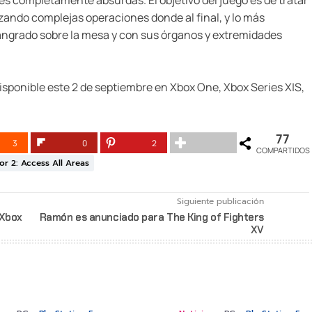
nes completamente absurdas. El objetivo del juego es de tratar
zando complejas operaciones donde al final, y lo más
ngrado sobre la mesa y con sus órganos y extremidades
isponible este 2 de septiembre en Xbox One, Xbox Series X|S,
77
3
0
2
COMPARTIDOS
or 2: Access All Areas
Siguiente publicación
 Xbox
Ramón es anunciado para The King of Fighters
XV