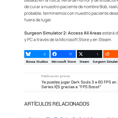
basado en la física, llena de humor y de situacio
de curar a nuestro paciente de nombre Bob, reali
probable, terminemos con nuestro paciente desa
fuera de lugar.
Surgeon Simulator 2: Access All Areas
estará d
y PC a través de la Microsoft Store y en Steam.
0
71
1
Bossa Studios
Microsoft Store
Steam
Surgeon Simulat
Publicación previa
Ya puedes jugar Dark Souls 3 a 60 FPS en
Series X|S gracias a "FPS Boost"
ARTÍCULOS RELACIONADOS