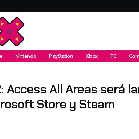
e
Nintendo
PlayStation
Xbox
PC
Com
: Access All Areas será l
crosoft Store y Steam