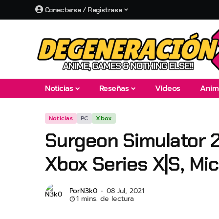
Conectarse / Registrase
Noticias
Reseñas
Vídeos
Anim
Noticias
PC
Xbox
Surgeon Simulator 2
Xbox Series X|S, Mi
Por
N3k0
08 Jul, 2021
1 mins. de lectura