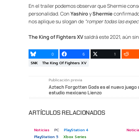
En el trailer podemos observar que Shermie cons
personalidad. Con
Yashiro
y
Shermie
confirmados
nos aplique su slogan de
“romper todas las expec
The King of Fighters XV
saldrá este 2021, aún si
0
6
1
SNK
The King Of Fighters XV
Publicación previa
Aztech Forgotten Gods es el nuevo juego 
estudio mexicano Lienzo
ARTÍCULOS RELACIONADOS
Noticias
PC
PlayStation 4
Notici
PlayStation 5
Xbox Series