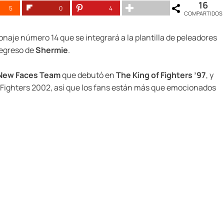
16
5
0
4
COMPARTIDOS
sonaje número 14 que se integrará a la plantilla de peleadores
 regreso de
Shermie
.
New Faces Team
que debutó en
The King of Fighters ’97
, y
of Fighters 2002, así que los fans están más que emocionados