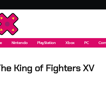
e
Nintendo
PlayStation
Xbox
PC
Com
he King of Fighters XV