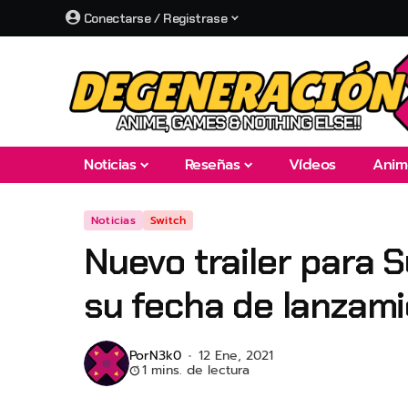
Conectarse / Registrase
Noticias
Reseñas
Vídeos
Anim
Noticias
Switch
Nuevo trailer para 
su fecha de lanzami
Por
N3k0
12 Ene, 2021
1 mins. de lectura