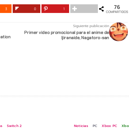
76
3
0
1
COMPARTIDOS
Siguiente publicación
Primer video promocional para el anime de
tation
Ijiranaide, Nagatoro-san
as
Switch 2
Noticias
PC
Xbox PC
Xbo