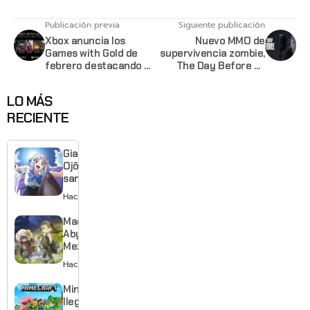
Publicación previa
Siguiente publicación
Xbox anuncia los
Nuevo MMO de
Games with Gold de
supervivencia zombie,
febrero destacando el
The Day Before es
Gears 5
anunciado para PC
LO MÁS
RECIENTE
Giant
Ojō-
sama
revela
Hace 1 día
visual y
confirma
Made in
estreno
Abyss:
para
Mezameru
enero de
Shinpi
Hace 2 días
2027
revela
nuevo
Minecraft
tráiler,
llega a
reparto y