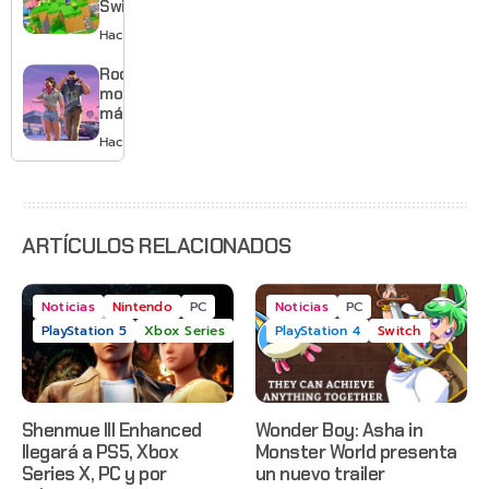
Switch 2
tema
con
Hace 2 días
musical
mejores
gráficos
Rockstar
y mucho
mostrará
Mario
más de
GTA 6 en
Hace 2 días
agosto
con
estreno
anticipado
en Netflix
ARTÍCULOS RELACIONADOS
Noticias
Nintendo
PC
Noticias
PC
PlayStation 5
Xbox Series
PlayStation 4
Switch
Shenmue III Enhanced
Wonder Boy: Asha in
llegará a PS5, Xbox
Monster World presenta
Series X, PC y por
un nuevo trailer