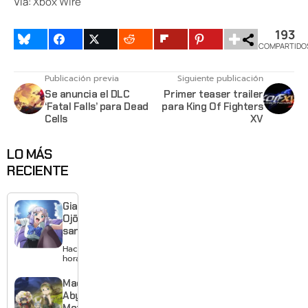
Vía:
Xbox Wire
193
COMPARTIDO
Publicación previa
Siguiente publicación
Se anuncia el DLC
Primer teaser trailer
‘Fatal Falls’ para Dead
para King Of Fighters
Cells
XV
LO MÁS
RECIENTE
Giant
Ojō-
sama
revela
Hace 3
visual y
horas
confirma
estreno
Made in
para
Abyss:
enero de
Mezameru