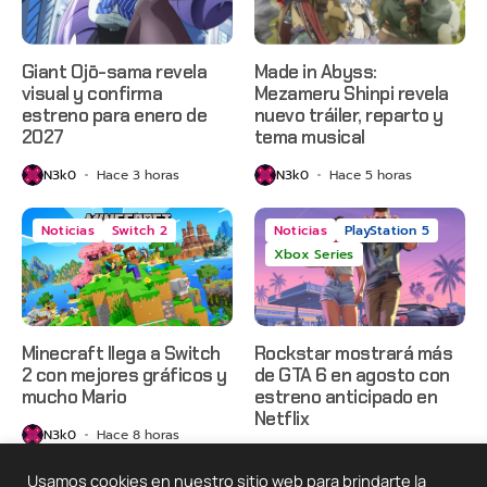
Giant Ojō-sama revela
Made in Abyss:
visual y confirma
Mezameru Shinpi revela
estreno para enero de
nuevo tráiler, reparto y
2027
tema musical
N3k0
Hace 3 horas
N3k0
Hace 5 horas
Noticias
Switch 2
Noticias
PlayStation 5
Xbox Series
Minecraft llega a Switch
Rockstar mostrará más
2 con mejores gráficos y
de GTA 6 en agosto con
mucho Mario
estreno anticipado en
Netflix
N3k0
Hace 8 horas
N3k0
Hace 1 día
Usamos cookies en nuestro sitio web para brindarte la