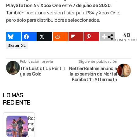
PlayStation 4
y
Xbox One
este
7 de julio de 2020
.
También habrá una versión física para PS4 y Xbox One,
pero solo para distribuidores seleccionados.
40
COMPARTIDO
Skater XL
Publicación previa
Siguiente publicación
The Last of Us Part II
NetherRealms anuncia
ya es Gold
la expansión de Mortal
Kombat 11: Aftermath
LO MÁS
RECIENTE
Rockstar
mostrará
más de
GTA 6 en