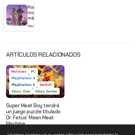
gráficos
y mucho
Rockstar
Mario
mostrará
más de
GTA 6 en
Hace 1 día
agosto
con
estreno
anticipado
en Netflix
ARTÍCULOS RELACIONADOS
Noticias
PC
PlayStation 4
PlayStation 5
Switch
Xbox One
Xbox Series
Super Meat Boy tendrá
un juego puzzle titulado
Dr. Fetus’ Mean Meat
Machine
N3k0
17 Mar, 2023
Usamos cookies en nuestro sitio web para brindarte la