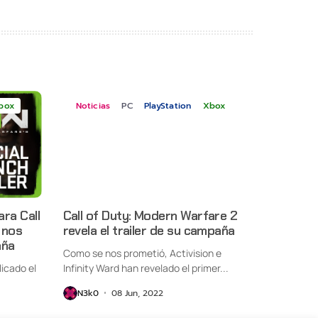
box
Noticias
PC
PlayStation
Xbox
ara Call
Call of Duty: Modern Warfare 2
 nos
revela el trailer de su campaña
aña
Como se nos prometió, Activision e
licado el
Infinity Ward han revelado el primer...
N3k0
08 Jun, 2022