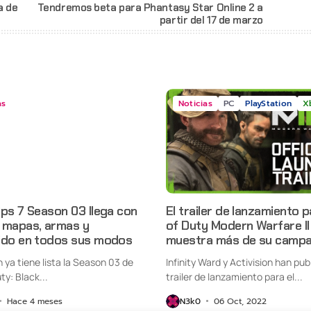
a de
Tendremos beta para Phantasy Star Online 2 a
partir del 17 de marzo
as
Noticias
PC
PlayStation
X
ps 7 Season 03 llega con
El trailer de lanzamiento p
 mapas, armas y
of Duty Modern Warfare II
ido en todos sus modos
muestra más de su camp
n ya tiene lista la Season 03 de
Infinity Ward y Activision han pub
ty: Black...
trailer de lanzamiento para el...
Hace 4 meses
N3k0
06 Oct, 2022