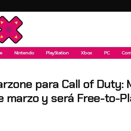
e
Nintendo
PlayStation
Xbox
PC
Com
rzone para Call of Duty:
de marzo y será Free-to-P