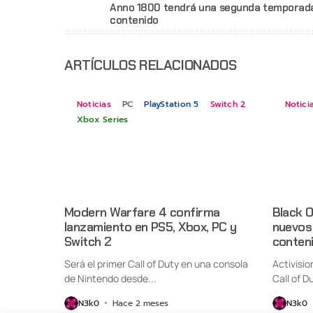
Anno 1800 tendrá una segunda temporad
contenido
ARTÍCULOS RELACIONADOS
Noticias
PC
PlayStation 5
Switch 2
Notici
Xbox Series
Modern Warfare 4 confirma
Black O
lanzamiento en PS5, Xbox, PC y
nuevos
Switch 2
conten
Será el primer Call of Duty en una consola
Activisio
de Nintendo desde...
Call of Du
N3k0
Hace 2 meses
N3k0