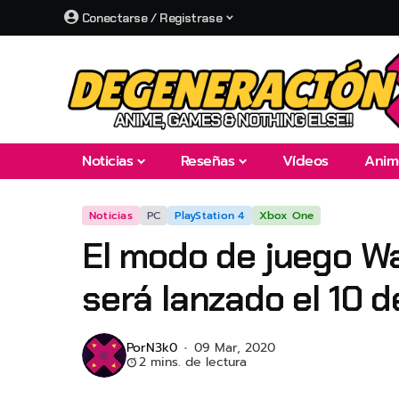
Conectarse / Registrase
Noticias
Reseñas
Vídeos
Anim
Noticias
PC
PlayStation 4
Xbox One
El modo de juego Wa
será lanzado el 10 
Por
N3k0
09 Mar, 2020
2 mins. de lectura