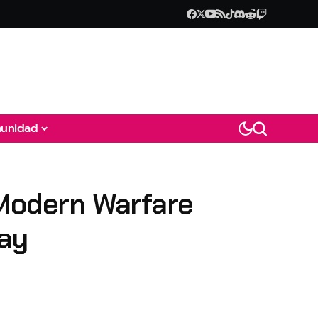
unidad
 Modern Warfare
lay