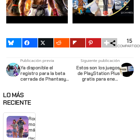
15
COMPARTIDO
Publicación previa
Siguiente publicación
Ya disponible el
Estos son los juegos
registro para la beta
de PlayStation Plus
cerrada de Phantasy
gratis para enero
Star Online 2
2020
LO MÁS
RECIENTE
Rockstar
mostrará
más de
GTA 6 en
Hace 10