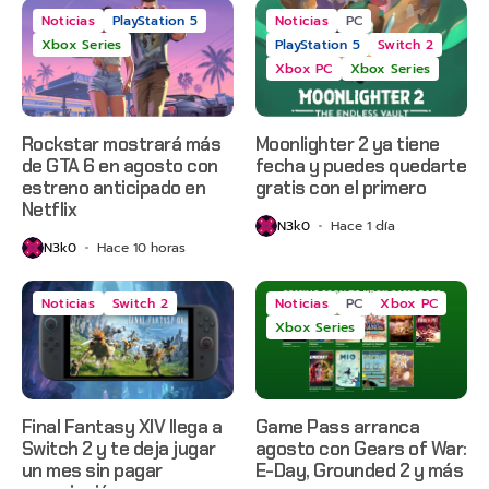
Noticias
PlayStation 5
Noticias
PC
Xbox Series
PlayStation 5
Switch 2
Xbox PC
Xbox Series
Rockstar mostrará más
Moonlighter 2 ya tiene
de GTA 6 en agosto con
fecha y puedes quedarte
estreno anticipado en
gratis con el primero
Netflix
N3k0
Hace 1 día
N3k0
Hace 10 horas
Noticias
Switch 2
Noticias
PC
Xbox PC
Xbox Series
Final Fantasy XIV llega a
Game Pass arranca
Switch 2 y te deja jugar
agosto con Gears of War:
un mes sin pagar
E-Day, Grounded 2 y más