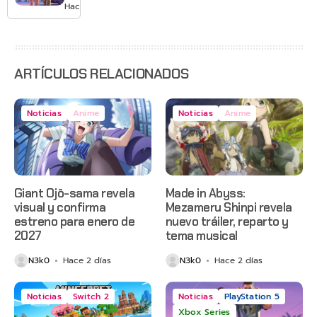
GTA 6 en
Hace 3 días
agosto
con
estreno
anticipado
en Netflix
ARTÍCULOS RELACIONADOS
Noticias
Anime
Noticias
Anime
Giant Ojō-sama revela
Made in Abyss:
visual y confirma
Mezameru Shinpi revela
estreno para enero de
nuevo tráiler, reparto y
2027
tema musical
N3k0
Hace 2 días
N3k0
Hace 2 días
Noticias
Switch 2
Noticias
PlayStation 5
Xbox Series