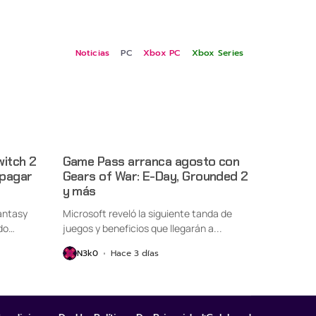
Noticias
PC
Xbox PC
Xbox Series
witch 2
Game Pass arranca agosto con
 pagar
Gears of War: E-Day, Grounded 2
y más
antasy
Microsoft reveló la siguiente tanda de
do
juegos y beneficios que llegarán a...
N3k0
Hace 3 días