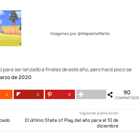
Imagenes por @
MapacheRants
 para ser lanzado a finales de este año, pero hace poco se
arzo de 2020
.
90
3
0
9
COMPARTIDOS
Siguiente publicación
rcado
El último State of Play del año para el 10 de
diciembre