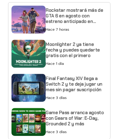
Rockstar mostrará más de
GTA 6 en agosto con
estreno anticipado en
Netflix
Hace 7 horas
Moonlighter 2 ya tiene
fecha y puedes quedarte
gratis con el primero
Hace 1 día
Final Fantasy XIV llega a
Switch 2 y te deja jugar un
mes sin pagar suscripción
Hace 3 días
Game Pass arranca agosto
con Gears of War: E-Day,
Grounded 2 y más
Hace 3 días