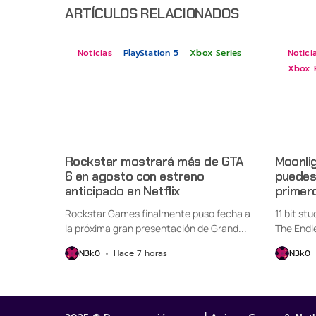
ARTÍCULOS RELACIONADOS
Noticias
PlayStation 5
Xbox Series
Notici
Xbox 
Rockstar mostrará más de GTA
Moonlig
6 en agosto con estreno
puedes 
anticipado en Netflix
primer
Rockstar Games finalmente puso fecha a
11 bit st
la próxima gran presentación de Grand...
The Endl
oficialme
N3k0
Hace 7 horas
N3k0