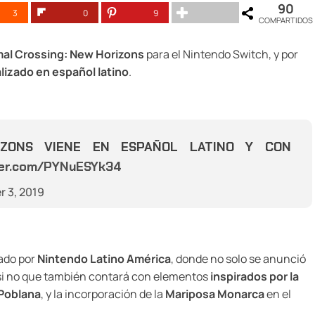
90
3
0
9
COMPARTIDOS
al Crossing: New Horizons
para el Nintendo Switch, y por
alizado en español latino
.
IZONS VIENE EN ESPAÑOL LATINO Y CON
tter.com/PYNuESYk34
 3, 2019
zado por
Nintendo Latino América
, donde no solo se anunció
, si no que también contará con elementos
inspirados por la
 Poblana
, y la incorporación de la
Mariposa Monarca
en el