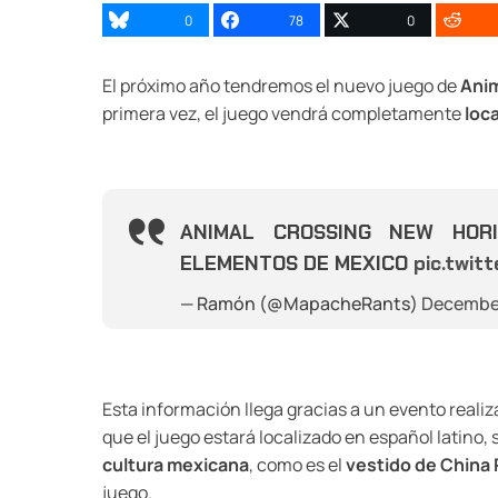
0
78
0
El próximo año tendremos el nuevo juego de
Anim
primera vez, el juego vendrá completamente
loc
ANIMAL CROSSING NEW HOR
ELEMENTOS DE MEXICO
pic.twi
— Ramón (@MapacheRants)
December
Esta información llega gracias a un evento reali
que el juego estará localizado en español latino
cultura mexicana
, como es el
vestido de China
juego.