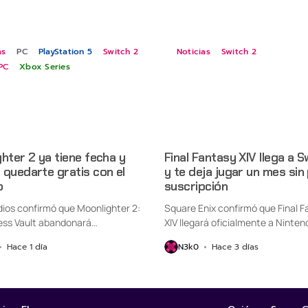
as
PC
PlayStation 5
Switch 2
Noticias
Switch 2
PC
Xbox Series
hter 2 ya tiene fecha y
Final Fantasy XIV llega a S
quedarte gratis con el
y te deja jugar un mes sin
o
suscripción
udios confirmó que Moonlighter 2:
Square Enix confirmó que Final F
ess Vault abandonará
XIV llegará oficialmente a Ninten
nte...
Switch...
Hace 1 día
N3k0
Hace 3 días