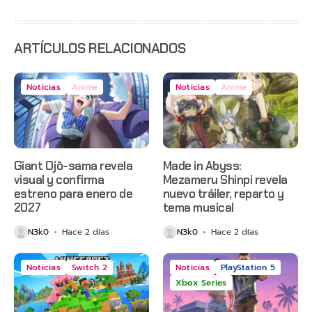
con
estreno
anticipado
en Netflix
ARTÍCULOS RELACIONADOS
Noticias
Anime
Noticias
Anime
Giant Ojō-sama revela
Made in Abyss:
visual y confirma
Mezameru Shinpi revela
estreno para enero de
nuevo tráiler, reparto y
2027
tema musical
N3k0
Hace 2 días
N3k0
Hace 2 días
Noticias
Switch 2
Noticias
PlayStation 5
Xbox Series