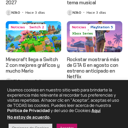
2027
tema musical
N3k0
Hace 3 días
N3k0
Hace 3 días
Noticias
Switch 2
Noticias
PlayStation 5
Xbox Series
Minecraft llega a Switch
Rockstar mostrará más
2 con mejores gráficos y
de GTA 6 en agosto con
mucho Mario
estreno anticipado en
Netflix
N3k0
Hace 3 días
N3k0
Hace 4 días
Usamos cookies en nuestro sitio web para brindarte la
experiencia más relevante al recordar tus preferencias y
visitas repetidas. Al hacer clic en "Aceptar", aceptas el uso
de TODAS las cookies. Puedes leer acerca de nuestra
2025 © Degeneraciónx.com | Anime, Games & Nothing
Política de Privacidad
y del uso de Cookies
Aquí
Else
No estoy de acuerdo
.
Quiénes
Condiciones De
Políticas De
¡Colabora!
Somos
Uso
Privacidad