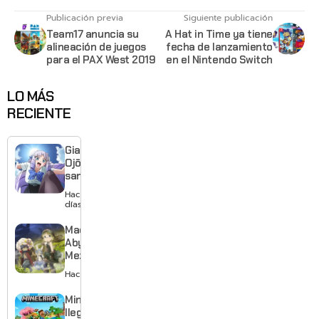
Publicación previa
Siguiente publicación
Team17 anuncia su
A Hat in Time ya tiene
alineación de juegos
fecha de lanzamiento
para el PAX West 2019
en el Nintendo Switch
LO MÁS
RECIENTE
Giant
Ojō-
sama
revela
Hace 3
visual y
días
confirma
estreno
Made in
para
Abyss:
enero de
Mezameru
2027
Shinpi
Hace 3 días
revela
nuevo
Minecraft
tráiler,
llega a