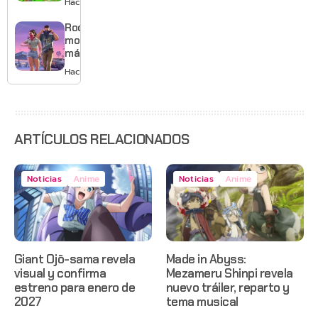
Hace 1 día
musical
mejores
gráficos
Rockstar
y mucho
mostrará
Mario
más de
GTA 6 en
Hace 2 días
agosto
con
estreno
anticipado
en Netflix
ARTÍCULOS RELACIONADOS
Noticias
Anime
Noticias
Anime
Giant Ojō-sama revela
Made in Abyss:
visual y confirma
Mezameru Shinpi revela
estreno para enero de
nuevo tráiler, reparto y
2027
tema musical