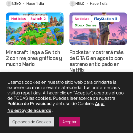
N3k0
Hace 1 día
N3k0
Hace 1 día
Noticias
Switch 2
Noticias
PlayStation 5
Xbox Series
Minecraft llega a Switch
Rockstar mostrará más
2 con mejores gráficos y
de GTA 6 en agosto con
mucho Mario
estreno anticipado en
Netflix
N3k0
Hace 1 día
N3k0
Hace 2 días
Usamos cookies en nuestro sitio web para brindarte la
experiencia más relevante al recordar tus preferencias y
visitas repetidas. Al hacer clic en "Aceptar", aceptas el uso
de TODAS las cookies. Puedes leer acerca de nuestra
2025 © Degeneraciónx.com | Anime, Games & Nothing
Política de Privacidad
y del uso de Cookies
Aquí
Else
No estoy de acuerdo
.
Quiénes
Condiciones De
Políticas De
¡Colabora!
Somos
Uso
Privacidad
Opciones de Cookies
Aceptar