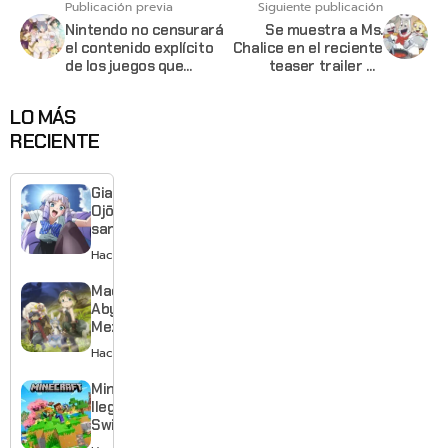
Publicación previa
Siguiente publicación
Nintendo no censurará
Se muestra a Ms.
el contenido explícito
Chalice en el reciente
de los juegos que
teaser trailer de
lleguen a su
Cuphead
plataforma
LO MÁS
RECIENTE
Giant
Ojō-
sama
revela
Hace 1 día
visual y
confirma
Made in
estreno
Abyss:
para
Mezameru
enero de
Shinpi
Hace 1 día
2027
revela
nuevo
Minecraft
tráiler,
llega a
reparto y
Switch 2
tema
con