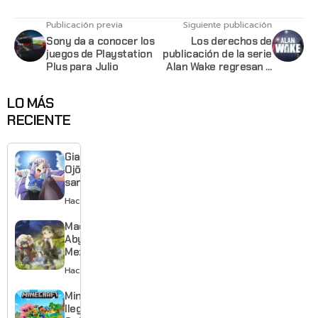
Publicación previa
Siguiente publicación
Sony da a conocer los
Los derechos de
juegos de Playstation
publicación de la serie
Plus para Julio
Alan Wake regresan a
Remedy
LO MÁS
RECIENTE
Giant
Ojō-
sama
revela
Hace 1 día
visual y
confirma
Made in
estreno
Abyss:
para
Mezameru
enero de
Shinpi
Hace 1 día
2027
revela
nuevo
Minecraft
tráiler,
llega a
reparto y