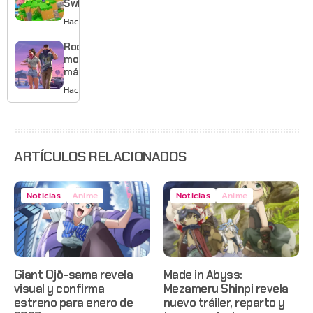
Switch 2
tema
con
Hace 2 días
musical
mejores
gráficos
Rockstar
y mucho
mostrará
Mario
más de
GTA 6 en
Hace 2 días
agosto
con
estreno
anticipado
en Netflix
ARTÍCULOS RELACIONADOS
Noticias
Anime
Noticias
Anime
Giant Ojō-sama revela
Made in Abyss:
visual y confirma
Mezameru Shinpi revela
estreno para enero de
nuevo tráiler, reparto y