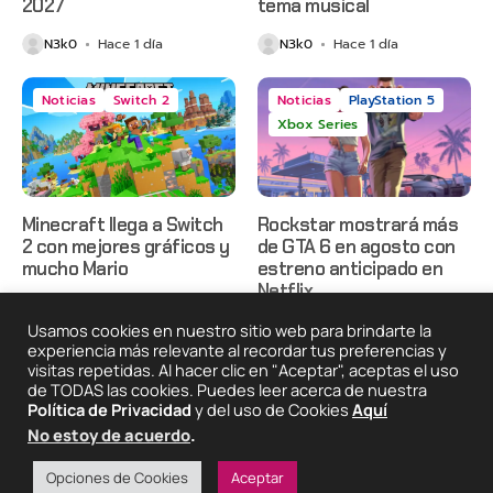
2027
tema musical
N3k0
Hace 1 día
N3k0
Hace 1 día
Noticias
Switch 2
Noticias
PlayStation 5
Xbox Series
Minecraft llega a Switch
Rockstar mostrará más
2 con mejores gráficos y
de GTA 6 en agosto con
mucho Mario
estreno anticipado en
Netflix
N3k0
Hace 2 días
Usamos cookies en nuestro sitio web para brindarte la
N3k0
Hace 2 días
experiencia más relevante al recordar tus preferencias y
visitas repetidas. Al hacer clic en "Aceptar", aceptas el uso
de TODAS las cookies. Puedes leer acerca de nuestra
2025 © Degeneraciónx.com | Anime, Games & Nothing
Política de Privacidad
y del uso de Cookies
Aquí
Else
No estoy de acuerdo
.
Quiénes
Condiciones De
Políticas De
¡Colabora!
Somos
Uso
Privacidad
Opciones de Cookies
Aceptar