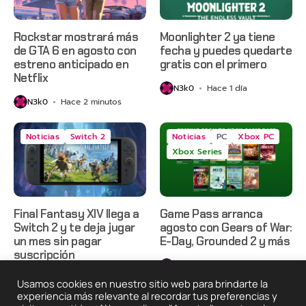
Rockstar mostrará más
Moonlighter 2 ya tiene
de GTA 6 en agosto con
fecha y puedes quedarte
estreno anticipado en
gratis con el primero
Netflix
N3k0
Hace 1 día
N3k0
Hace 2 minutos
Noticias
Switch 2
Noticias
PC
Xbox PC
Xbox Series
Final Fantasy XIV llega a
Game Pass arranca
Switch 2 y te deja jugar
agosto con Gears of War:
un mes sin pagar
E-Day, Grounded 2 y más
suscripción
N3k0
Hace 2 días
N3k0
Hace 2 días
Usamos cookies en nuestro sitio web para brindarte la
experiencia más relevante al recordar tus preferencias y