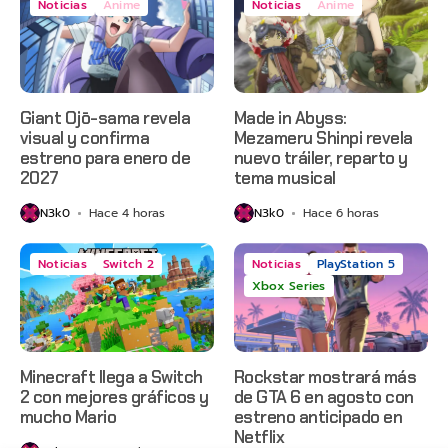
Noticias
Anime
Noticias
Anime
Giant Ojō-sama revela
Made in Abyss:
visual y confirma
Mezameru Shinpi revela
estreno para enero de
nuevo tráiler, reparto y
2027
tema musical
N3k0
Hace 4 horas
N3k0
Hace 6 horas
Noticias
Switch 2
Noticias
PlayStation 5
Xbox Series
Minecraft llega a Switch
Rockstar mostrará más
2 con mejores gráficos y
de GTA 6 en agosto con
mucho Mario
estreno anticipado en
Netflix