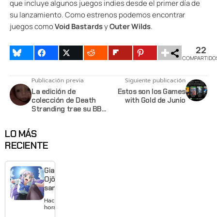
que incluye algunos juegos indies desde el primer día de
su lanzamiento. Como estrenos podemos encontrar
juegos como
Void Bastards
y
Outer Wilds
.
22
COMPARTIDO
Publicación previa
Siguiente publicación
La edición de
Estos son los Games
colección de Death
with Gold de Junio
Stranding trae su BB
pod de tamaño real
LO MÁS
RECIENTE
Giant
Ojō-
sama
revela
Hace 4
visual y
horas
confirma