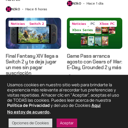
N3k0
Hace 1 día
N3k0
Hace 6 horas
Noticias
Switch 2
Noticias
PC
Xbox PC
Xbox Series
Final Fantasy XIV llega a
Game Pass arranca
Switch 2 y te deja jugar
agosto con Gears of War:
un mes sin pagar
E-Day, Grounded 2 y más
suscripción
N3k0
Hace 2 días
N3k0
Hace 2 días
Usamos cookies en nuestro sitio web para brindarte la
experiencia más relevante al recordar tus preferencias y
visitas repetidas. Al hacer clic en "Aceptar", aceptas el uso
de TODAS las cookies. Puedes leer acerca de nuestra
2025 © Degeneraciónx.com | Anime, Games & Nothing
Política de Privacidad
y del uso de Cookies
Aquí
Else
No estoy de acuerdo
.
Quiénes
Condiciones De
Políticas De
¡Colabora!
Somos
Uso
Privacidad
Opciones de Cookies
Aceptar