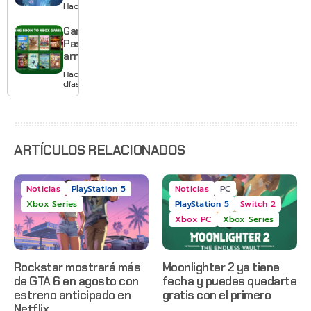
Switch 2 y
Hace 2 días
te deja
jugar un
Game
mes sin
Pass
pagar
arranca
suscripción
agosto
Hace 2
con
días
Gears of
War: E-
Day,
Grounded
2 y más
ARTÍCULOS RELACIONADOS
Noticias
PlayStation 5
Noticias
PC
Xbox Series
PlayStation 5
Switch 2
Xbox PC
Xbox Series
Rockstar mostrará más
Moonlighter 2 ya tiene
de GTA 6 en agosto con
fecha y puedes quedarte
estreno anticipado en
gratis con el primero
Netflix