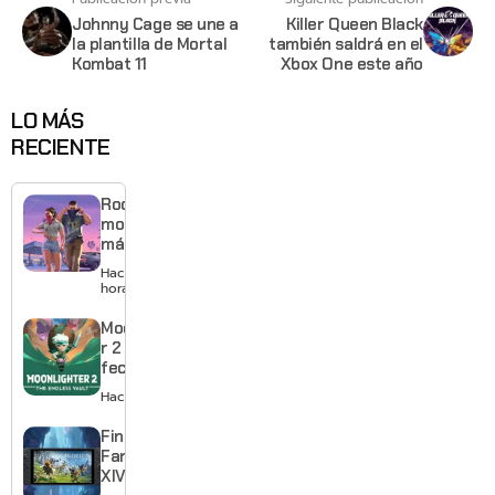
Johnny Cage se une a
Killer Queen Black
la plantilla de Mortal
también saldrá en el
Kombat 11
Xbox One este año
LO MÁS
RECIENTE
Rockstar
mostrará
más de
GTA 6 en
Hace 6
agosto
horas
con
estreno
Moonlighte
anticipado
r 2 ya tiene
en Netflix
fecha y
puedes
Hace 1 día
quedarte
gratis con
Final
el primero
Fantasy
XIV llega a