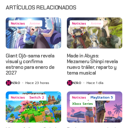
en Netflix
ARTÍCULOS RELACIONADOS
Noticias
Anime
Noticias
Anime
Giant Ojō-sama revela
Made in Abyss:
visual y confirma
Mezameru Shinpi revela
estreno para enero de
nuevo tráiler, reparto y
2027
tema musical
N3k0
Hace 23 horas
N3k0
Hace 1 día
Noticias
Switch 2
Noticias
PlayStation 5
Xbox Series