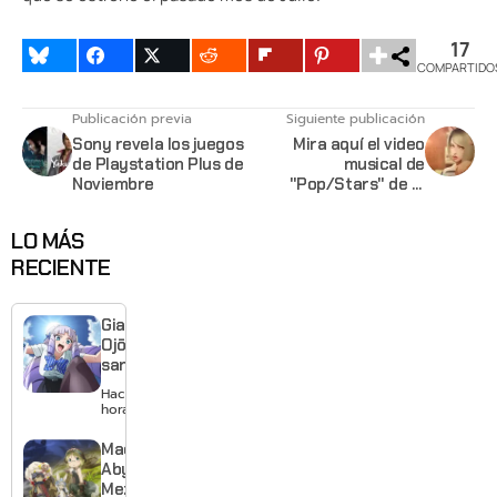
17
COMPARTIDO
Publicación previa
Siguiente publicación
Sony revela los juegos
Mira aquí el video
de Playstation Plus de
musical de
Noviembre
"Pop/Stars" de la
banda K/DA de League
of Legends
LO MÁS
RECIENTE
Giant
Ojō-
sama
revela
Hace 2
visual y
horas
confirma
estreno
Made in
para
Abyss:
enero de
Mezameru