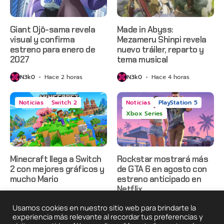
Giant Ojō-sama revela
Made in Abyss:
visual y confirma
Mezameru Shinpi revela
estreno para enero de
nuevo tráiler, reparto y
2027
tema musical
N3k0
Hace 2 horas
N3k0
Hace 4 horas
Noticias
Switch 2
Noticias
PlayStation 5
Xbox Series
Minecraft llega a Switch
Rockstar mostrará más
2 con mejores gráficos y
de GTA 6 en agosto con
mucho Mario
estreno anticipado en
Netflix
N3k0
Hace 8 horas
N3k0
Hace 1 día
Usamos cookies en nuestro sitio web para brindarte la
experiencia más relevante al recordar tus preferencias y