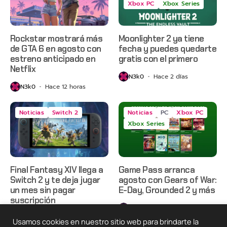
Xbox PC
Xbox Series
Rockstar mostrará más
Moonlighter 2 ya tiene
de GTA 6 en agosto con
fecha y puedes quedarte
estreno anticipado en
gratis con el primero
Netflix
N3k0
Hace 2 días
N3k0
Hace 12 horas
Noticias
Switch 2
Noticias
PC
Xbox PC
Xbox Series
Final Fantasy XIV llega a
Game Pass arranca
Switch 2 y te deja jugar
agosto con Gears of War:
un mes sin pagar
E-Day, Grounded 2 y más
suscripción
N3k0
Hace 3 días
N3k0
Hace 3 días
Usamos cookies en nuestro sitio web para brindarte la