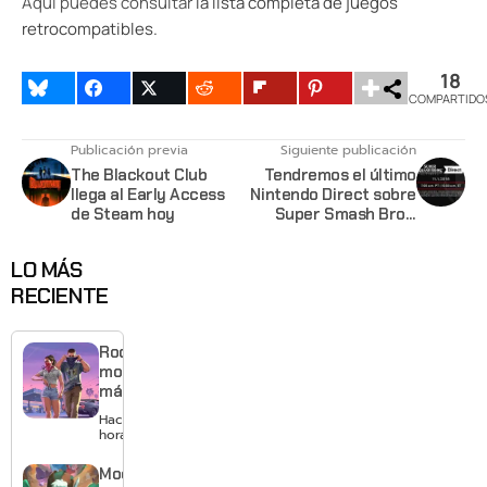
Aquí puedes consultar
la lista completa de juegos
retrocompatibles.
18
COMPARTIDO
Publicación previa
Siguiente publicación
The Blackout Club
Tendremos el último
llega al Early Access
Nintendo Direct sobre
de Steam hoy
Super Smash Bros.
Ultimate este 1 de
Noviembre
LO MÁS
RECIENTE
Rockstar
mostrará
más de
GTA 6 en
Hace 12
agosto
horas
con
estreno
Moonlighte