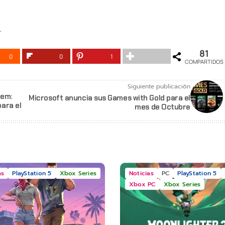
.
81
0
0
1
COMPARTIDOS
Siguiente publicación
iem:
Microsoft anuncia sus Games with Gold para el
ara el
mes de Octubre
as
PlayStation 5
Xbox Series
Noticias
PC
PlayStation 5
Xbox PC
Xbox Series