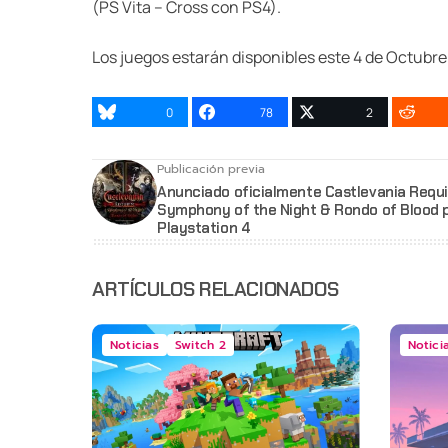
(PS Vita – Cross con PS4).
Los juegos estarán disponibles este 4 de Octubre
0
78
2
Publicación previa
Anunciado oficialmente Castlevania Requ
Symphony of the Night & Rondo of Blood p
Playstation 4
ARTÍCULOS RELACIONADOS
Noticias
Switch 2
Notici