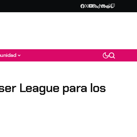
unidad
ser League para los
s