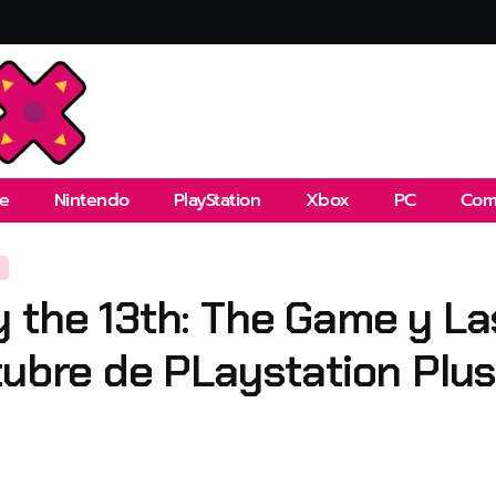
e
Nintendo
PlayStation
Xbox
PC
Com
a
 the 13th: The Game y La
tubre de PLaystation Plu