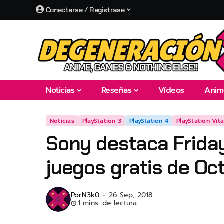
Conectarse / Registrase
Noticias
Reseñas
Vídeos
Anim
Noticias
PlayStation 3
PlayStation 4
PlayStation Vit
Sony destaca Friday
juegos gratis de Oc
Por
N3k0
26 Sep, 2018
1 mins. de lectura