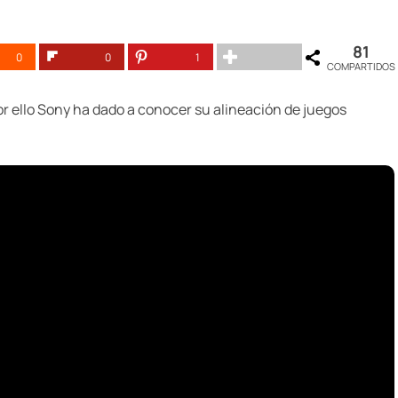
81
0
0
1
COMPARTIDOS
or ello Sony ha dado a conocer su alineación de juegos