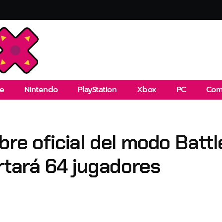
e
Nintendo
PlayStation
Xbox
PC
Com
bre oficial del modo Batt
ortará 64 jugadores