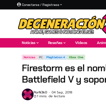
Conectarse / Registrase
Noticias
Reseñas
Vídeos
Anim
Noticias
PC
PlayStation 4
Xbox One
Firestorm es el nom
Battlefield V y sop
Por
N3k0
04 Sep, 2018
1 mins. de lectura