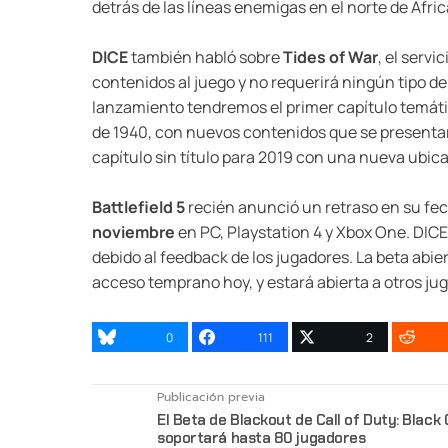
detrás de las líneas enemigas en el norte de Áfric
DICE
también habló sobre
Tides of War
, el serv
contenidos al juego y no requerirá ningún tipo 
lanzamiento tendremos el primer capítulo temát
de 1940, con nuevos contenidos que se present
capítulo sin título para 2019 con una nueva ubic
Battlefield 5
recién anunció un retraso en su fech
noviembre
en PC, Playstation 4 y Xbox One. DICE
debido al feedback de los jugadores. La beta abier
acceso temprano hoy, y estará abierta a otros jug
0
111
2
Publicación previa
El Beta de Blackout de Call of Duty: Black
soportará hasta 80 jugadores