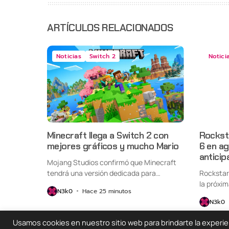
ARTÍCULOS RELACIONADOS
Noticias
Switch 2
Notici
Minecraft llega a Switch 2 con
Rockst
mejores gráficos y mucho Mario
6 en a
anticip
Mojang Studios confirmó que Minecraft
tendrá una versión dedicada para
Rockstar
Nintendo Switch...
la próxim
N3k0
Hace 25 minutos
N3k0
Usamos cookies en nuestro sitio web para brindarte la experienc