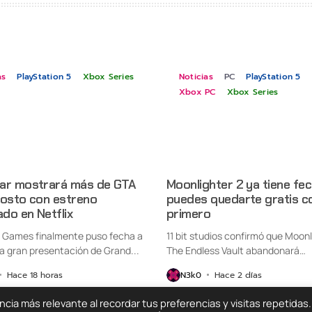
as
PlayStation 5
Xbox Series
Noticias
PC
PlayStation 5
Xbox PC
Xbox Series
ar mostrará más de GTA
Moonlighter 2 ya tiene fec
gosto con estreno
puedes quedarte gratis co
ado en Netflix
primero
 Games finalmente puso fecha a
11 bit studios confirmó que Moonl
a gran presentación de Grand...
The Endless Vault abandonará
oficialmente...
Hace 18 horas
N3k0
Hace 2 días
ia más relevante al recordar tus preferencias y visitas repetidas.