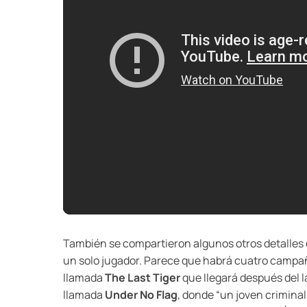
También se compartieron algunos otros detalles 
un solo jugador. Parece que habrá cuatro campañ
llamada
The Last Tiger
que llegará después del l
llamada
Under No Flag
, donde “un joven criminal