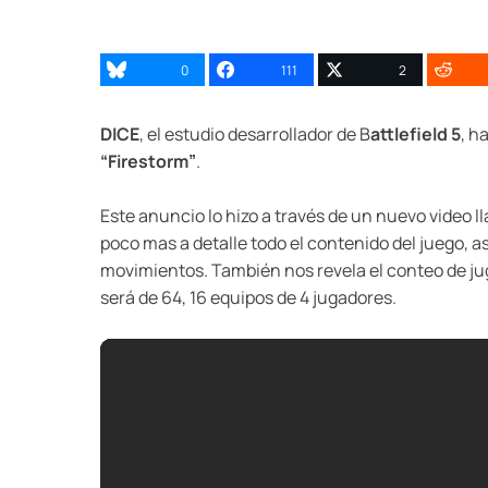
0
111
2
DICE
, el estudio desarrollador de B
attlefield 5
, h
“Firestorm”
.
Este anuncio lo hizo a través de un nuevo video l
poco mas a detalle todo el contenido del juego, 
movimientos. También nos revela el conteo de ju
será de 64, 16 equipos de 4 jugadores.