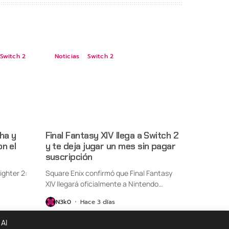
Switch 2
Noticias
Switch 2
ha y
Final Fantasy XIV llega a Switch 2
n el
y te deja jugar un mes sin pagar
suscripción
ighter 2:
Square Enix confirmó que Final Fantasy
XIV llegará oficialmente a Nintendo
Switch...
N3k0
Hace 3 días
 Al