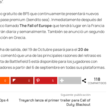
a”.
icio gratuito de BF5 que continuamente presentará nuevos
de pase premium (bendito sea). Inmediatamente después del
ico llamado
The Fall of Europe
que tendrá lugar en la Francia
arán diaria y semanalmente. También se anunció un segundo
ación en Grecia.
a de salida, del 19 de Octubre pasará para el
20 de
 comentó que una de las principales razones del retraso es
ta de Battlefield 5 está disponible para los jugadores con
adores a partir del 6 de septiembre en todas sus plataformas.
118
0
0
5
COMPARTIDOS
Siguiente publicación
 Ops 4
Treyarch lanza el primer trailer para Call of
Duty: Blackout