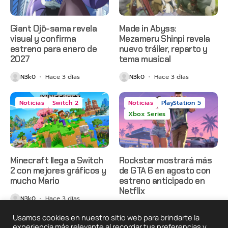
Giant Ojō-sama revela
Made in Abyss:
visual y confirma
Mezameru Shinpi revela
estreno para enero de
nuevo tráiler, reparto y
2027
tema musical
N3k0
Hace 3 días
N3k0
Hace 3 días
Noticias
Switch 2
Noticias
PlayStation 5
Xbox Series
Minecraft llega a Switch
Rockstar mostrará más
2 con mejores gráficos y
de GTA 6 en agosto con
mucho Mario
estreno anticipado en
Netflix
N3k0
Hace 3 días
N3k0
Hace 4 días
Usamos cookies en nuestro sitio web para brindarte la
experiencia más relevante al recordar tus preferencias y