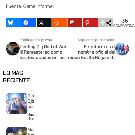
Fuente:
Game Informer
36
COMPARTIDO
Publicación previa
Siguiente publicación
Destiny 2 y God of War
Firestorm es el
III Remastered como
nombre oficial del
los destacados en los
modo Battle Royale de
juegos gratis de
Battlefield V y
Septiembre para
soportará 64
LO MÁS
Playstation Plus
jugadores
RECIENTE
Giant
Ojō-
sama
revela
Hace 3
visual y
días
confirma
estreno
Made in
para
Abyss: