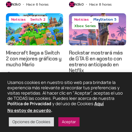
N3k0
Hace 6 horas
N3k0
Hace 8 horas
Noticias
Switch 2
Noticias
PlayStation 5
Xbox Series
Minecraft llega a Switch
Rockstar mostrará más
2 con mejores gráficos y
de GTA 6 en agosto con
mucho Mario
estreno anticipado en
Netflix
N3k0
Hace 12 horas
N3k0
Hace 1 día
Usamos cookies en nuestro sitio web para brindarte la
experiencia más relevante al recordar tus preferencias y
visitas repetidas. Al hacer clic en "Aceptar", aceptas el uso
de TODAS las cookies. Puedes leer acerca de nuestra
2025 © Degeneraciónx.com | Anime, Games & Nothing
Política de Privacidad
y del uso de Cookies
Aquí
Else
No estoy de acuerdo
.
Quiénes
Condiciones De
Políticas De
¡Colabora!
Somos
Uso
Privacidad
Opciones de Cookies
Aceptar