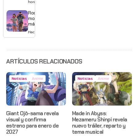
mejores
horas
gráficos
y mucho
Rockstar
Mario
mostrará
más de
GTA 6 en
Hace 1 día
agosto
con
estreno
anticipado
en Netflix
ARTÍCULOS RELACIONADOS
Noticias
Anime
Noticias
Anime
Giant Ojō-sama revela
Made in Abyss:
visual y confirma
Mezameru Shinpi revela
estreno para enero de
nuevo tráiler, reparto y
2027
tema musical